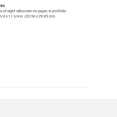
984
e of eight silkscreen on paper, in portfolio
1/4 x 11 3/4 in. (20.96 x 29.85 cm)