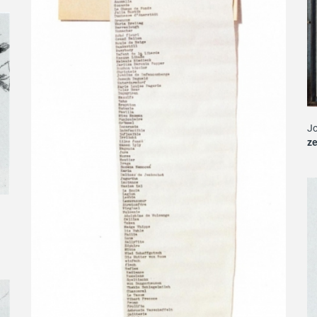
Jo
z
i