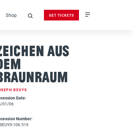
Shop
GET TICKETS
search
Zeichen aus
dem
Braunraum
OSEPH BEUYS
cession Date:
5/01/06
ccession Number:
-BEUYS-106.519