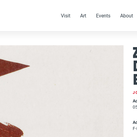
Visit
Art
Events
About
J
Ac
0
A
F