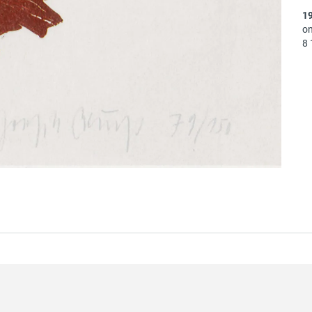
1
on
8 