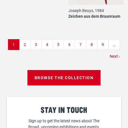
Joseph Beuys, 1984
Zeichen aus dem Braunraum
Pagination
Current
1
Page
2
Page
3
Page
4
Page
5
Page
6
Page
7
Page
8
Page
9
…
page
Next
Next ›
page
BROWSE THE COLLECTION
Stay
in touch
Sign up to get the latest news about The
Broad, upcoming exhibitions and events,