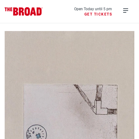
Skip
to
Open Today until 5 pm
GET TICKETS
main
Open
content
menu