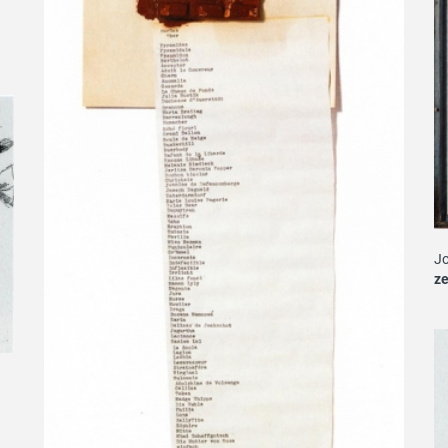
Jo
z
i