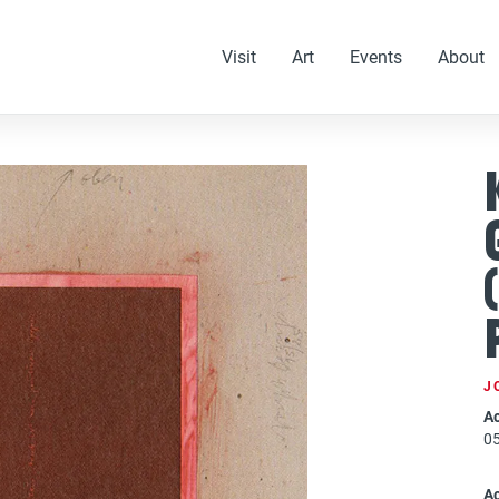
Visit
Art
Events
About
J
Ac
0
A