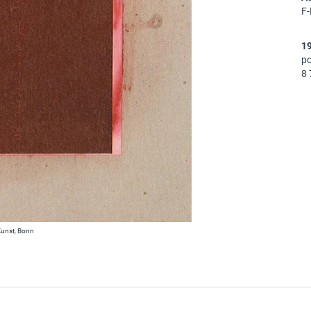
F
1
po
8 
-Kunst, Bonn