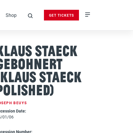
Shop
GET TICKETS
search
Klaus Staeck
gebohnert
(Klaus Staeck
Polished)
OSEPH BEUYS
cession Date:
5/01/06
ccession Number: