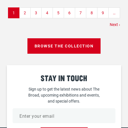
Pagination
Current
1
Page
2
Page
3
Page
4
Page
5
Page
6
Page
7
Page
8
Page
9
…
page
Next
Next ›
page
BROWSE THE COLLECTION
Stay
in touch
Sign up to get the latest news about The
Broad, upcoming exhibitions and events,
and special offers.
Email
address