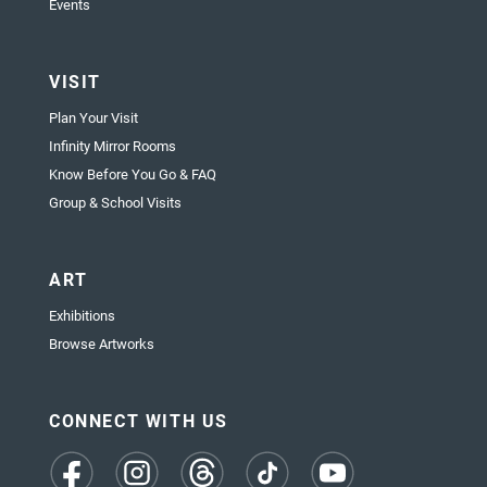
Events
VISIT
Plan Your Visit
Infinity Mirror Rooms
Know Before You Go & FAQ
Group & School Visits
ART
Exhibitions
Browse Artworks
CONNECT WITH US
(opens
(opens
(opens
(opens
(opens
in
in
in
in
in