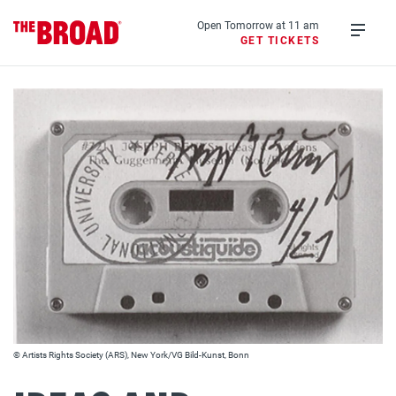
Skip
to
Open Tomorrow at 11 am
GET TICKETS
main
Open
content
menu
© Artists Rights Society (ARS), New York/VG Bild-Kunst, Bonn